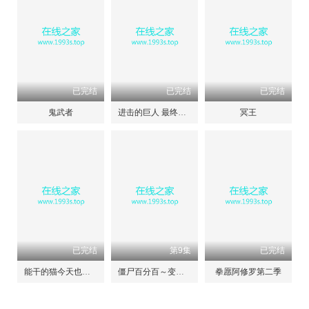
已完结
已完结
已完结
鬼武者
进击的巨人 最终季 完结篇
冥王
已完结
第9集
已完结
能干的猫今天也忧郁
僵尸百分百～变成僵尸之前想做的100件事～
拳愿阿修罗第二季