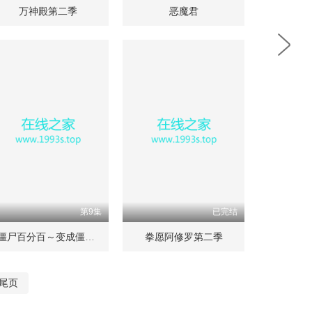
万神殿第二季
恶魔君
第9集
已完结
僵尸百分百～变成僵尸之前想做的100件事～
拳愿阿修罗第二季
尾页