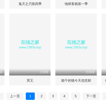
鬼灭之刃第四季
地狱客栈第一季
结
已完结
已完结
冥王
能干的猫今天也忧郁
页
上一页
1
2
3
4
5
下一页