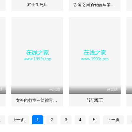
武士生死斗
弥留之国的爱丽丝第三季
结
已完结
已完结
女神的教室～法律青春白皮书
转职魔王
页
上一页
1
2
3
4
5
下一页