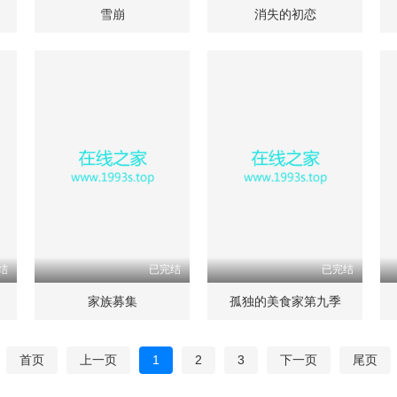
雪崩
消失的初恋
结
已完结
已完结
家族募集
孤独的美食家第九季
首页
上一页
1
2
3
下一页
尾页