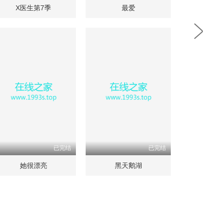
X医生第7季
最爱
已完结
已完结
她很漂亮
黑天鹅湖