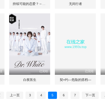
持续可能的恋爱？～父亲与女儿的结婚进行曲～
无间行者
结
已完结
已完结
白夜医生
契×约—危险的搭档—
页
上一页
3
4
5
6
7
下一页