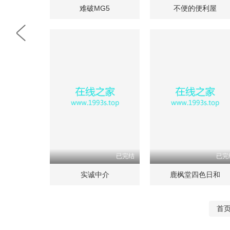
难破MG5
不便的便利屋
已完结
已完
实诚中介
鹿枫堂四色日和
首