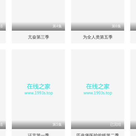
结
第4集
第6集
亢奋第三季
为全人类第五季
结
第5集
已完结
证言第一季
匹兹堡医护前线第二季