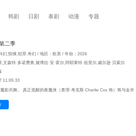
韩剧
日剧
泰剧
动漫
专题
第二季
幻,惊悚,犯罪,奇幻 / 地区：欧美 / 年份：2026
,文森特·多诺费奥,黛博拉·安·霍尔,阿耶莱特·祖里尔,威尔逊·贝索尔
森
 11:05:33
影共舞。 真正觉醒的夜魔侠（查理·考克斯 Charlie Cox 饰）将与金并
放