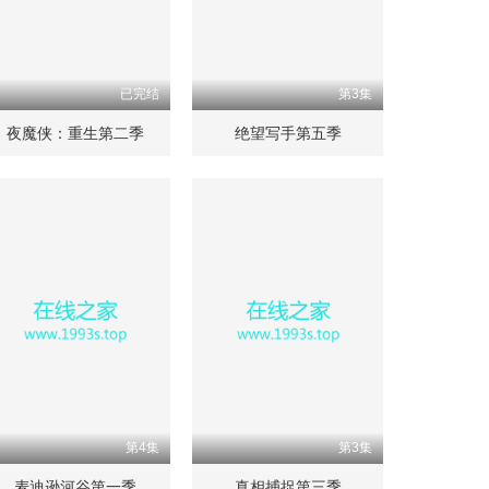
已完结
第3集
夜魔侠：重生第二季
绝望写手第五季
第4集
第3集
麦迪逊河谷第一季
真相捕捉第三季