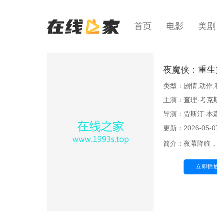
首页
电影
美剧
夜魔侠：重生
类型：剧情,动作,科
主演：查理·考克斯
导演：贾斯汀·本
更新：2026-05-07
简介：
夜幕降临，魔
立即播