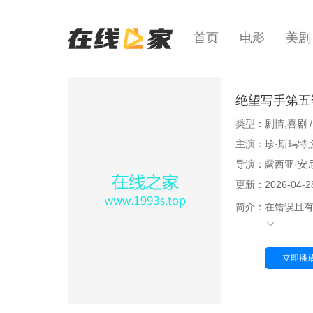
首页
电影
美剧
绝望写手第五
类型：剧情,喜剧 /
主演：珍·斯玛特,
导演：露西亚·安
更新：2026-04-28
简介：
在错误且有
立即播