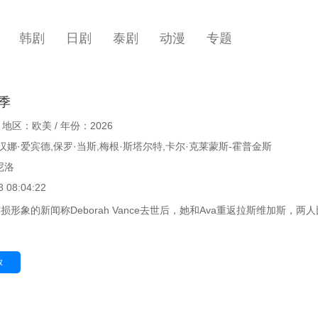
韩剧
日剧
泰剧
动漫
专题
季
 地区：欧美 / 年份：2026
汉娜·爱宾德,保罗·当斯,梅根·斯塔尔特,卡尔·克莱蒙斯-霍普金斯
尼洛
 08:04:22
损形象的新闻称Deborah Vance去世后，她和Ava重返拉斯维加斯，两
放