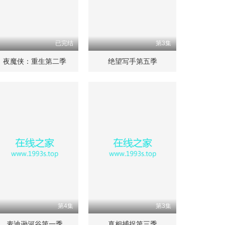
已完结
第3集
夜魔侠：重生第二季
绝望写手第五季
第4集
第3集
麦迪逊河谷第一季
真相捕捉第三季