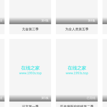
结
第4集
第6集
亢奋第三季
为全人类第五季
结
第5集
已完结
证言第一季
匹兹堡医护前线第二季