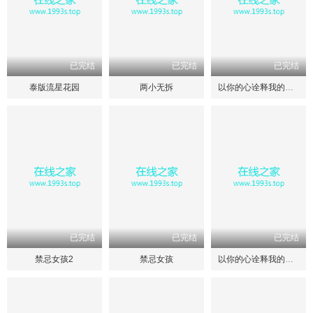
已完结
已完结
已完结
泰版流星花园
两小无拆
以你的心诠释我的爱第二季
已完结
已完结
已完结
禁忌女孩2
禁忌女孩
以你的心诠释我的爱第一季