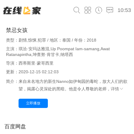
10:53
禁忌女孩
类型：剧情,惊悚,犯罪 / 地区：泰国 / 年份：2018
主演：琪洽·安玛达雅混,Up Poompat Iam-samang,Awat
Ratanapintha,坤查努·肯甘卡,纳塔西
导演：西蒂斯里·蒙哥西里
更新：2020-12-15 02:12:03
简介：
来自未名地方的新生Nanno如伊甸园的毒蛇，放大人们的欲
望，揭露心灵深处的黑暗。他是令人尊敬的老师，
详情
立即播放
百度网盘