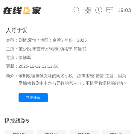
19:03
人浮于爱
类型：剧情,爱情 / 地区：台湾 / 年份：2025
主演：范少勋,宋芸桦,邵雨薇,杨祐宁,简嫚书
导演：徐辅军
更新：2025-12-12 12:12:58
简介：
该剧改编自侯文咏的同名小说，故事围绕“爱情”主题，因为
爱煽动着剧中主角与无数的恋人们，不惜冒着溺毙的
详情
立即播放
播放线路5