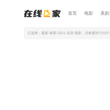
首页
电影
美剧
已选择：最新-泰国-2021-法语-电影
，共检索到“1310