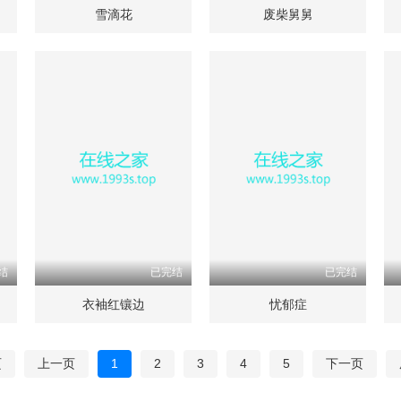
雪滴花
废柴舅舅
结
已完结
已完结
衣袖红镶边
忧郁症
页
上一页
1
2
3
4
5
下一页