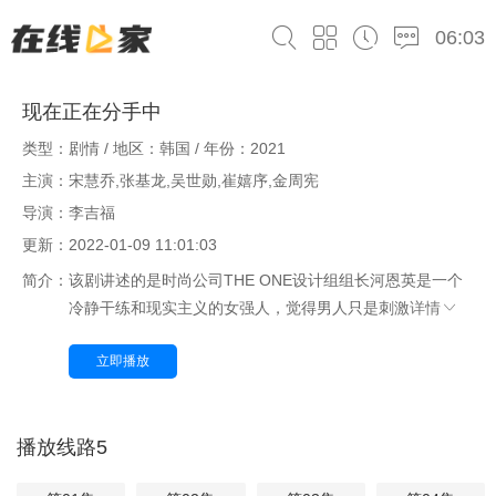
06:03
现在正在分手中
类型：剧情 / 地区：韩国 / 年份：2021
主演：宋慧乔,张基龙,吴世勋,崔嬉序,金周宪
导演：李吉福
更新：2022-01-09 11:01:03
简介：
该剧讲述的是时尚公司THE ONE设计组组长河恩英是一个
冷静干练和现实主义的女强人，觉得男人只是刺激
详情
立即播放
播放线路5