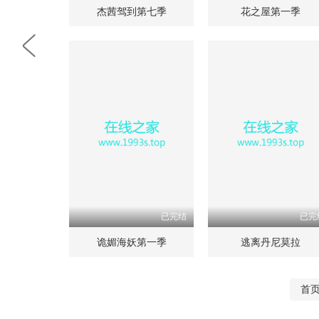
杰茜驾到第七季
花之屋第一季
已完结
已完
诡媚海妖第一季
逃离丹尼莫拉
首