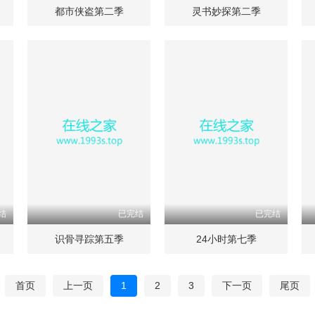
都市侠盗第二季
灵书妙探第二季
结
已完结
已完结
识骨寻踪第五季
24小时第七季
首页
上一页
1
2
3
下一页
尾页