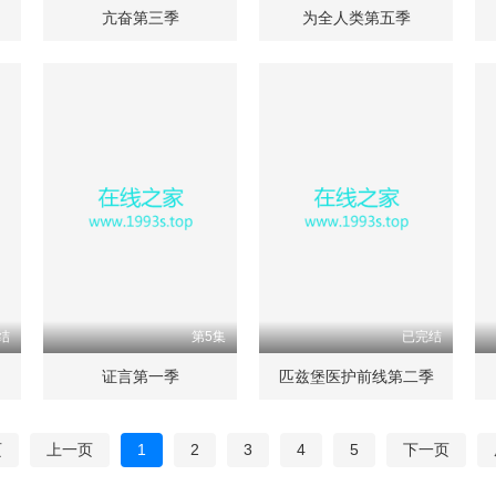
亢奋第三季
为全人类第五季
结
第5集
已完结
证言第一季
匹兹堡医护前线第二季
页
上一页
1
2
3
4
5
下一页