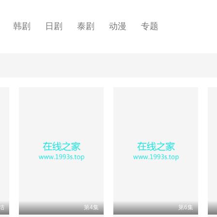
韩剧
日剧
泰剧
动漫
专题
结
第4集
第6集