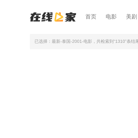
首页
电影
美剧
已选择：最新-泰国-2001-电影
，共检索到“1310”条结