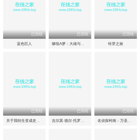
已完结
已完结
已完结
蓝色巨人
哆啦A梦：大雄与天空的理想乡
铃芽之旅
已完结
已完结
已完结
关于我转生变成史莱姆这档事 红莲之绊篇
吉尔莫·德尔·托罗的匹诺曹
名侦探柯南：万圣节的新娘