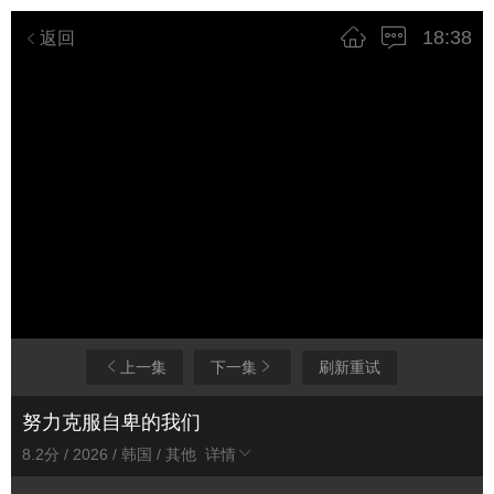
18:38
返回
上一集
下一集
刷新重试
努力克服自卑的我们
8.2分 / 2026 / 韩国 / 其他
详情