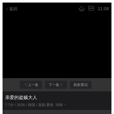
11:08
返回
上一集
下一集
刷新重试
亲爱的盗贼大人
7.7分 / 2026 / 韩国 / 喜剧,爱情
详情