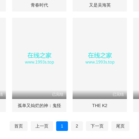
青春时代
又是吴海英
结
已完结
已完结
孤单又灿烂的神：鬼怪
THE K2
首页
上一页
1
2
下一页
尾页