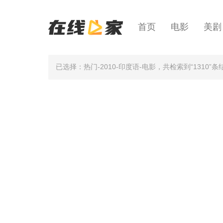
首页
电影
美剧
已选择：热门-2010-印度语-电影
，共检索到“1310”条