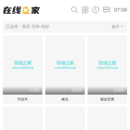
07:08
已选择：最新-恐怖-电影
展开
已完结
已完结
已完结
玛克辛
峡谷
噬血芭蕾