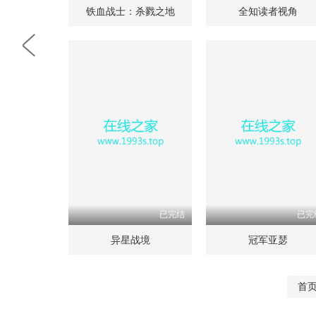
铁血战士：杀戮之地
全知读者视角
已完结
已完
异星战境
冠军亚瑟
首