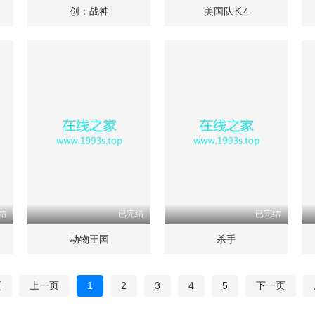
创：战神
美国队长4
结
已完结
已完结
动物王国
杀手
页
上一页
1
2
3
4
5
下一页