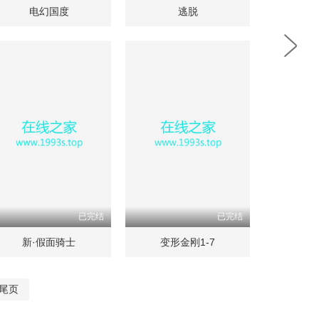
电幻国度
逃脱
已完结
已完结
新·假面骑士
变形金刚1-7
尾页