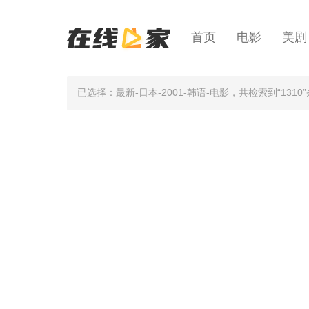
首页
电影
美剧
已选择：最新-日本-2001-韩语-电影
，共检索到“1310