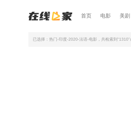
首页
电影
美剧
已选择：热门-印度-2020-法语-电影
，共检索到“1310