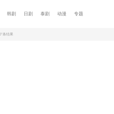
韩剧
日剧
泰剧
动漫
专题
0”条结果