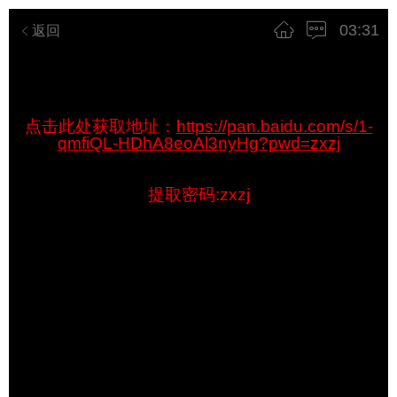
03:31
返回
点击此处获取地址：
https://pan.baidu.com/s/1-
qmfiQL-HDhA8eoAl3nyHg?pwd=zxzj
提取密码:zxzj