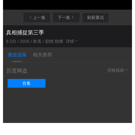
上一集
下一集
刷新重试
真相捕捉第三季
9.2分 / 2026 / 欧美 / 剧情,惊悚
详情
播放选集
相关推荐
百度网盘
切换线路
合集