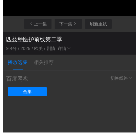
上一集
下一集
刷新重试
匹兹堡医护前线第二季
9.4分 / 2025 / 欧美 / 剧情
详情
播放选集
相关推荐
百度网盘
切换线路
合集