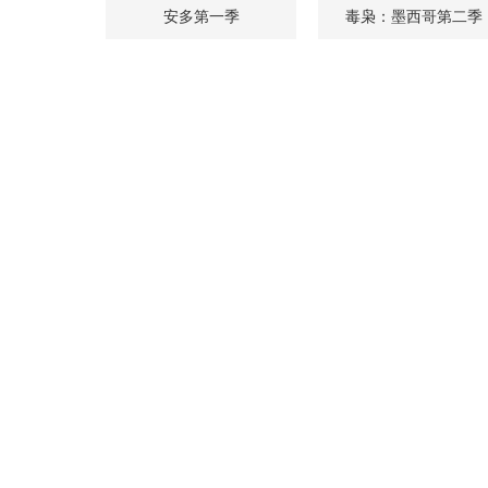
安多第一季
毒枭：墨西哥第二季