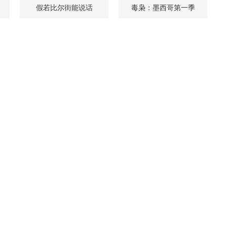
假若比尔街能说话
毒枭：墨西哥第一季